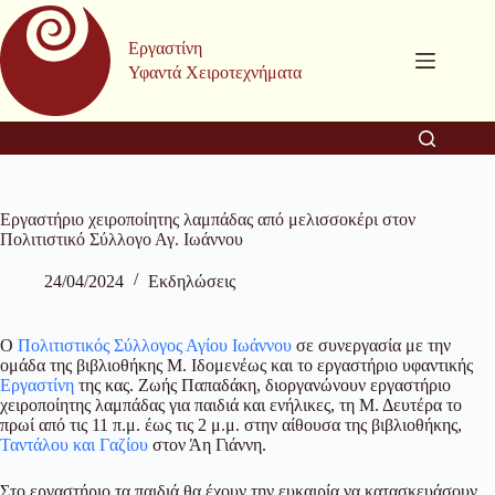
Μετάβαση
στο
Εργαστίνη
περιεχόμενο
Υφαντά Χειροτεχνήματα
Εργαστήριο χειροποίητης λαμπάδας από μελισσοκέρι στον
Πολιτιστικό Σύλλογο Αγ. Ιωάννου
24/04/2024
Εκδηλώσεις
Ο
Πολιτιστικός Σύλλογος Αγίου Ιωάννου
σε συνεργασία με την
ομάδα της βιβλιοθήκης Μ. Ιδομενέως και το εργαστήριο υφαντικής
Εργαστίνη
της κας. Ζωής Παπαδάκη, διοργανώνουν εργαστήριο
χειροποίητης λαμπάδας για παιδιά και ενήλικες, τη Μ. Δευτέρα το
πρωί από τις 11 π.μ. έως τις 2 μ.μ. στην αίθουσα της βιβλιοθήκης,
Ταντάλου και Γαζίου
στον Άη Γιάννη.
Στο εργαστήριο τα παιδιά θα έχουν την ευκαιρία να κατασκευάσουν