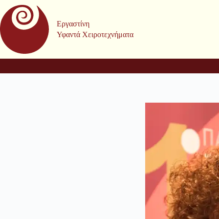
Μετάβαση
στο
περιεχόμενο
Εργαστίνη
Υφαντά Χειροτεχνήματα