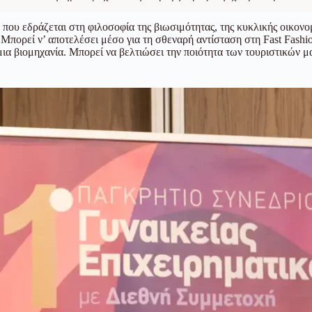
 που εδράζεται στη φιλοσοφία της βιωσιμότητας, της κυκλικής οικον
 Μπορεί ν’ αποτελέσει μέσο για τη σθεναρή αντίσταση στη Fast Fashi
α βιομηχανία. Μπορεί να βελτιώσει την ποιότητα των τουριστικών μα