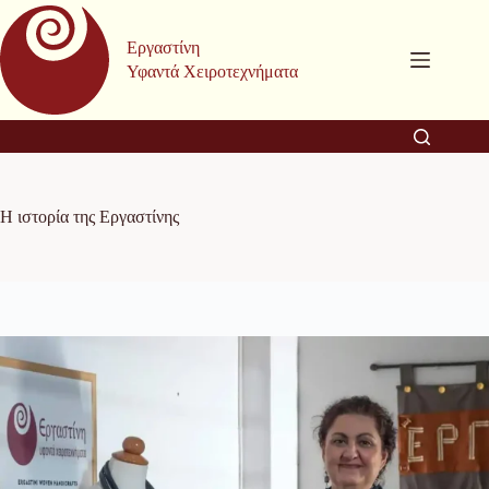
Μετάβαση
στο
Εργαστίνη
περιεχόμενο
Υφαντά Χειροτεχνήματα
Η ιστορία της Εργαστίνης