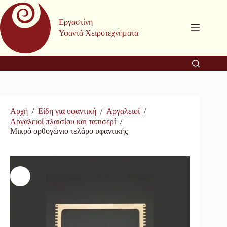
Μετάβαση
στο
Εργαστίνη
περιεχόμενο
Υφαντά Χειροτεχνήματα
Αρχή
/
Είδη για υφαντική
/
Αργαλειοί
/
Αργαλειοί πλαισίου και ταπισερί
/
Μικρό ορθογώνιο τελάρο υφαντικής