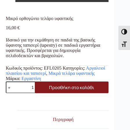
Μικρό ορθογώνιο τελάρο υφαντικής
16,00
€
Εναλλ
Ιδανικό για την εκμάθηση σε παιδιά της βασικής
ύφανσης ταπισερί (tapestry) σε παιδικά εργαστήρια
Εναλλ
υφαντικής. Προσφέρεται για δημιουργία
σελιδοδεικτών και βραχιολιών.
Κωδικός προϊόντος:
EFL0205
Κατηγορίες:
Αργαλειοί
πλαισίου και ταπισερί
,
Μικρά τελάρα υφαντικής
Μάρκα:
Εργαστίνη
Μικρό
Προσθήκη στο καλάθι
ορθογώνιο
τελάρο
υφαντικής
ποσότητα
Περιγραφή