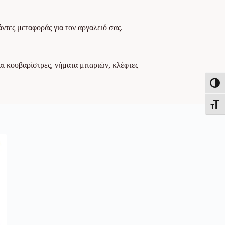
άντες μεταφοράς για τον αργαλειό σας.
ι κουβαρίστρες, νήματα μιταριών, κλέφτες
Εναλλ
Εναλλ