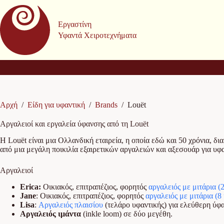
Μετάβαση
στο
περιεχόμενο
Εργαστίνη
Υφαντά Χειροτεχνήματα
Αρχή
/
Είδη για υφαντική
/
Brands
/
Louët
Αργαλειοί και εργαλεία ύφανσης από τη Louët
Η Louët είναι μια Ολλανδική εταιρεία, η οποία εδώ και 50 χρόνια, δ
από μια μεγάλη ποικιλία εξαιρετικών αργαλειών και αξεσουάρ για υφα
Αργαλειοί
Erica:
Οικιακός, επιτραπέζιος, φορητός
αργαλειός με μιτάρια (
Jane
: Οικιακός, επιτραπέζιος, φορητός
αργαλειός με μιτάρια (8 
Lisa
:
Αργαλειός πλαισίου
(τελάρο υφαντικής) για ελεύθερη ύφα
Αργαλειός ιμάντα
(inkle loom) σε δύο μεγέθη.