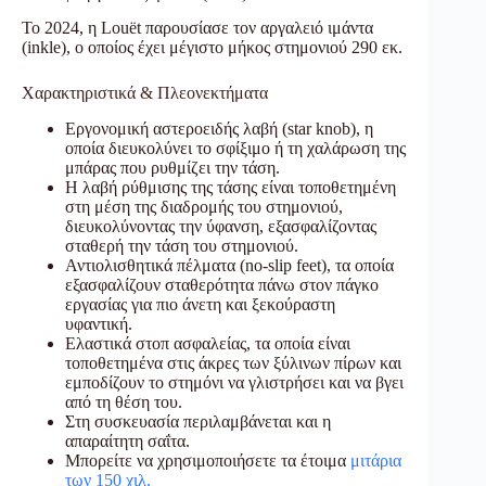
Το 2024, η Louët παρουσίασε τον αργαλειό ιμάντα
(inkle), ο οποίος έχει μέγιστο μήκος στημονιού 290 εκ.
Χαρακτηριστικά & Πλεονεκτήματα
Εργονομική αστεροειδής λαβή (star knob), η
οποία διευκολύνει το σφίξιμο ή τη χαλάρωση της
μπάρας που ρυθμίζει την τάση.
Η λαβή ρύθμισης της τάσης είναι τοποθετημένη
στη μέση της διαδρομής του στημονιού,
διευκολύνοντας την ύφανση, εξασφαλίζοντας
σταθερή την τάση του στημονιού.
Αντιολισθητικά πέλματα (no-slip feet), τα οποία
εξασφαλίζουν σταθερότητα πάνω στον πάγκο
εργασίας για πιο άνετη και ξεκούραστη
υφαντική.
Ελαστικά στοπ ασφαλείας, τα οποία είναι
τοποθετημένα στις άκρες των ξύλινων πίρων και
εμποδίζουν το στημόνι να γλιστρήσει και να βγει
από τη θέση του.
Στη συσκευασία περιλαμβάνεται και η
απαραίτητη σαΐτα.
Μπορείτε να χρησιμοποιήσετε τα έτοιμα
μιτάρια
των 150 χιλ.