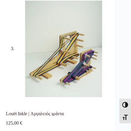
Εναλλ
Louët Inkle | Αργαλειός ιμάντα
Εναλλ
125,00
€