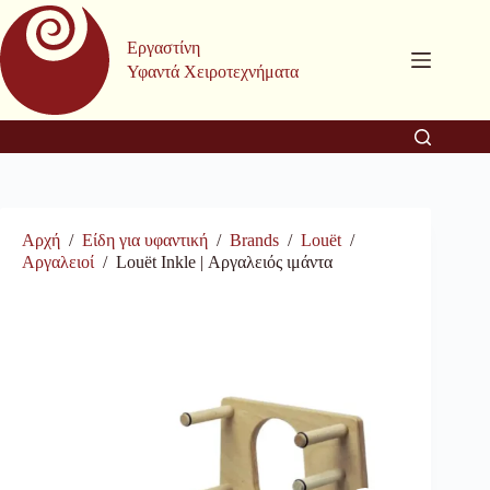
Μετάβαση
στο
Εργαστίνη
περιεχόμενο
Υφαντά Χειροτεχνήματα
Αρχή
/
Είδη για υφαντική
/
Brands
/
Louët
/
Αργαλειοί
/
Louët Inkle | Αργαλειός ιμάντα