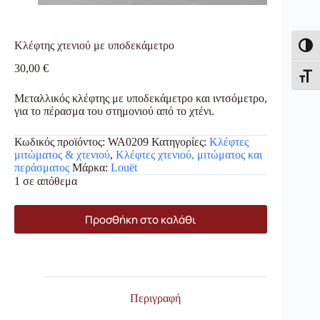
Κλέφτης χτενιού με υποδεκάμετρο
Εναλλ
30,00
€
Εναλλ
Μεταλλικός κλέφτης με υποδεκάμετρο και ιντσόμετρο,
για το πέρασμα του στημονιού από το χτένι.
Κωδικός προϊόντος:
WA0209
Κατηγορίες:
Κλέφτες
μιτώματος & χτενιού
,
Κλέφτες χτενιού, μιτώματος και
περάσματος
Μάρκα:
Louët
1 σε απόθεμα
Προσθήκη στο καλάθι
Περιγραφή