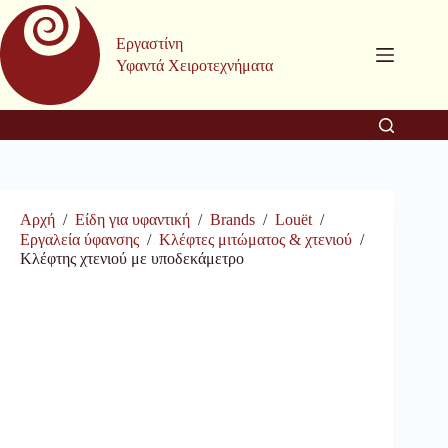
Μετάβαση
στο
Εργαστίνη
περιεχόμενο
Υφαντά Χειροτεχνήματα
Αρχή
/
Είδη για υφαντική
/
Brands
/
Louët
/
Εργαλεία ύφανσης
/
Κλέφτες μιτώματος & χτενιού
/
Κλέφτης χτενιού με υποδεκάμετρο